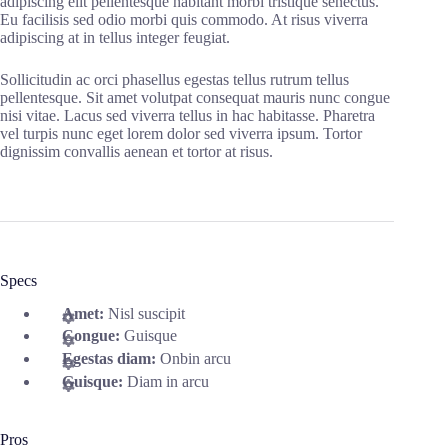
adipiscing elit pellentesque habitant morbi tristique senectus.
Eu facilisis sed odio morbi quis commodo. At risus viverra
adipiscing at in tellus integer feugiat.
Sollicitudin ac orci phasellus egestas tellus rutrum tellus
pellentesque. Sit amet volutpat consequat mauris nunc congue
nisi vitae. Lacus sed viverra tellus in hac habitasse. Pharetra
vel turpis nunc eget lorem dolor sed viverra ipsum. Tortor
dignissim convallis aenean et tortor at risus.
Specs
Amet:
Nisl suscipit
Congue:
Guisque
Egestas diam:
Onbin arcu
Guisque:
Diam in arcu
Pros