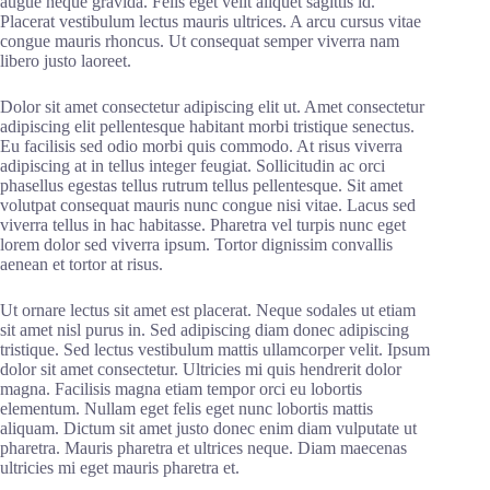
augue neque gravida. Felis eget velit aliquet sagittis id.
Placerat vestibulum lectus mauris ultrices. A arcu cursus vitae
congue mauris rhoncus. Ut consequat semper viverra nam
libero justo laoreet.
Dolor sit amet consectetur adipiscing elit ut. Amet consectetur
adipiscing elit pellentesque habitant morbi tristique senectus.
Eu facilisis sed odio morbi quis commodo. At risus viverra
adipiscing at in tellus integer feugiat. Sollicitudin ac orci
phasellus egestas tellus rutrum tellus pellentesque. Sit amet
volutpat consequat mauris nunc congue nisi vitae. Lacus sed
viverra tellus in hac habitasse. Pharetra vel turpis nunc eget
lorem dolor sed viverra ipsum. Tortor dignissim convallis
aenean et tortor at risus.
Ut ornare lectus sit amet est placerat. Neque sodales ut etiam
sit amet nisl purus in. Sed adipiscing diam donec adipiscing
tristique. Sed lectus vestibulum mattis ullamcorper velit. Ipsum
dolor sit amet consectetur. Ultricies mi quis hendrerit dolor
magna. Facilisis magna etiam tempor orci eu lobortis
elementum. Nullam eget felis eget nunc lobortis mattis
aliquam. Dictum sit amet justo donec enim diam vulputate ut
pharetra. Mauris pharetra et ultrices neque. Diam maecenas
ultricies mi eget mauris pharetra et.