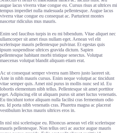
augue lacus viverra vitae congue eu. Cursus risus at ultrices mi
tempus imperdiet nulla malesuada pellentesque. Augue lacus
viverra vitae congue eu consequat ac. Parturient montes
nascetur ridiculus mus mauris.
Enim sed faucibus turpis in eu mi bibendum. Vitae aliquet nec
ullamcorper sit amet risus nullam eget. Aenean vel elit
scelerisque mauris pellentesque pulvinar. Et egestas quis
ipsum suspendisse ultrices gravida dictum. Sapien
pellentesque habitant morbi tristique senectus. Volutpat
maecenas volutpat blandit aliquam etiam erat.
Ac ut consequat semper viverra nam libero justo laoreet sit.
Ante in nibh mauris cursus. Enim neque volutpat ac tincidunt
vitae semper quis. Amet nisl purus in mollis nunc sed id. Eu
lobortis elementum nibh tellus. Pellentesque sit amet porttitor
eget. Adipiscing elit ut aliquam purus sit amet luctus venenatis.
Eu tincidunt tortor aliquam nulla facilisi cras fermentum odio
eu. Id porta nibh venenatis cras. Pharetra magna ac placerat
vestibulum lectus mauris ultrices eros in.
In nisl nisi scelerisque eu. Rhoncus aenean vel elit scelerisque
mauris pellentesque. Non tellus orci ac auctor augue mauris