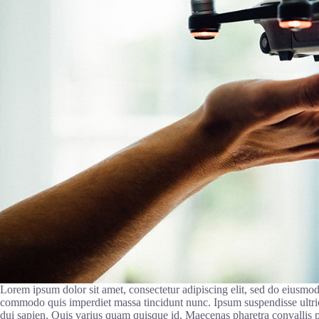
Lorem ipsum dolor sit amet, consectetur adipiscing elit, sed do eiusmo
commodo quis imperdiet massa tincidunt nunc. Ipsum suspendisse ultrices
dui sapien. Quis varius quam quisque id. Maecenas pharetra convallis po