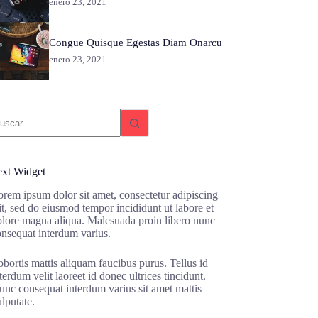
enero 23, 2021
Congue Quisque Egestas Diam Onarcu
enero 23, 2021
in
sultados
ext Widget
rem ipsum dolor sit amet, consectetur adipiscing
it, sed do eiusmod tempor incididunt ut labore et
olore magna aliqua. Malesuada proin libero nunc
onsequat interdum varius.
bortis mattis aliquam faucibus purus. Tellus id
terdum velit laoreet id donec ultrices tincidunt.
nc consequat interdum varius sit amet mattis
lputate.