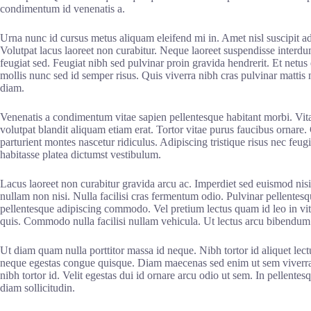
condimentum id venenatis a.
Urna nunc id cursus metus aliquam eleifend mi in. Amet nisl suscipit ad
Volutpat lacus laoreet non curabitur. Neque laoreet suspendisse interdu
feugiat sed. Feugiat nibh sed pulvinar proin gravida hendrerit. Et netus
mollis nunc sed id semper risus. Quis viverra nibh cras pulvinar mattis 
diam.
Venenatis a condimentum vitae sapien pellentesque habitant morbi. Vit
volutpat blandit aliquam etiam erat. Tortor vitae purus faucibus ornare. C
parturient montes nascetur ridiculus. Adipiscing tristique risus nec feu
habitasse platea dictumst vestibulum.
Lacus laoreet non curabitur gravida arcu ac. Imperdiet sed euismod nisi 
nullam non nisi. Nulla facilisi cras fermentum odio. Pulvinar pellentesque
pellentesque adipiscing commodo. Vel pretium lectus quam id leo in vit
quis. Commodo nulla facilisi nullam vehicula. Ut lectus arcu bibendum a
Ut diam quam nulla porttitor massa id neque. Nibh tortor id aliquet le
neque egestas congue quisque. Diam maecenas sed enim ut sem viverra a
nibh tortor id. Velit egestas dui id ornare arcu odio ut sem. In pellentesq
diam sollicitudin.