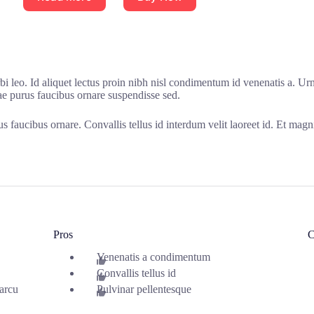
 leo. Id aliquet lectus proin nibh nisl condimentum id venenatis a. Ur
ae purus faucibus ornare suspendisse sed.
 faucibus ornare. Convallis tellus id interdum velit laoreet id. Et magni
Pros
C
Venenatis a condimentum
Convallis tellus id
arcu
Pulvinar pellentesque