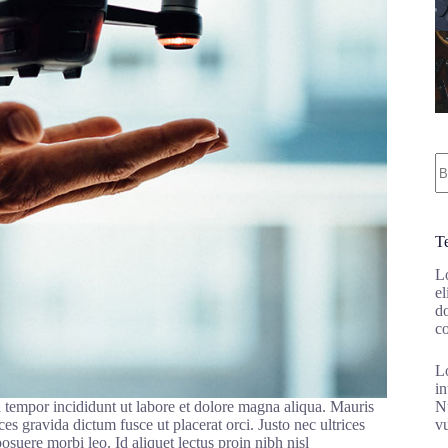
S
re
T
Lo
el
d
c
Lo
in
d tempor incididunt ut labore et dolore magna aliqua. Mauris
Nu
 gravida dictum fusce ut placerat orci. Justo nec ultrices
vu
suere morbi leo. Id aliquet lectus proin nibh nisl