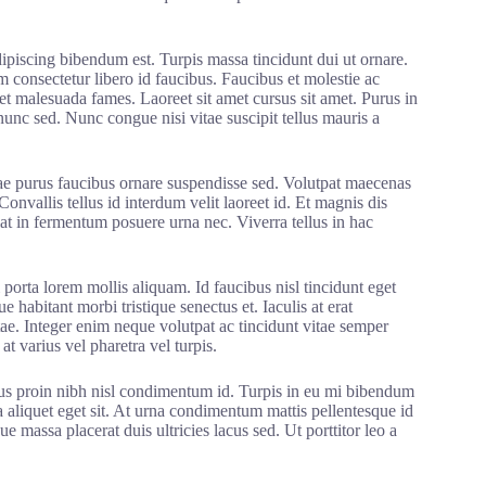
ipiscing bibendum est. Turpis massa tincidunt dui ut ornare.
m consectetur libero id faucibus. Faucibus et molestie ac
 et malesuada fames. Laoreet sit amet cursus sit amet. Purus in
nunc sed. Nunc congue nisi vitae suscipit tellus mauris a
ae purus faucibus ornare suspendisse sed. Volutpat maecenas
onvallis tellus id interdum velit laoreet id. Et magnis dis
giat in fermentum posuere urna nec. Viverra tellus in hac
porta lorem mollis aliquam. Id faucibus nisl tincidunt eget
 habitant morbi tristique senectus et. Iaculis at erat
ae. Integer enim neque volutpat ac tincidunt vitae semper
t varius vel pharetra vel turpis.
ctus proin nibh nisl condimentum id. Turpis in eu mi bibendum
liquet eget sit. At urna condimentum mattis pellentesque id
ue massa placerat duis ultricies lacus sed. Ut porttitor leo a