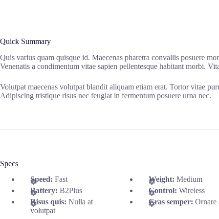
Quick Summary
Quis varius quam quisque id. Maecenas pharetra convallis posuere morbi
Venenatis a condimentum vitae sapien pellentesque habitant morbi. Vit
Volutpat maecenas volutpat blandit aliquam etiam erat. Tortor vitae purus
Adipiscing tristique risus nec feugiat in fermentum posuere urna nec.
Specs
Speed:
Fast
Weight:
Medium
Battery:
B2Plus
Control:
Wireless
Risus quis:
Nulla at
Cras semper:
Ornare 
volutpat